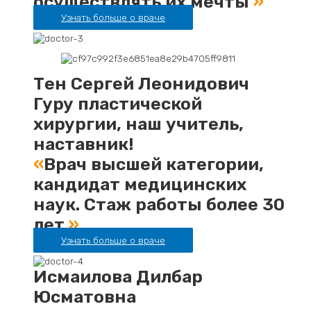
осуществлять их мечты
»
Узнать больше о враче
Тен Сергей Леонидович
Гуру пластической
хирургии, наш учитель,
наставник!
«
Врач высшей категории,
кандидат медицинских
наук. Стаж работы более 30
лет.
»
Узнать больше о враче
Исмаилова Дилбар
Юсматовна