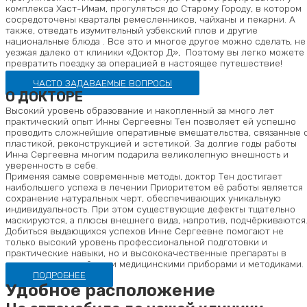
комплекса Хаст-Имам, прогуляться до Старому Городу, в котором
сосредоточены кварталы ремесленников, чайханы и пекарни. А
также, отведать изумительный узбекский плов и другие
национальные блюда . Все это и многое другое можно сделать, не
уезжая далеко от клиники «Доктор Д», Поэтому вы легко можете
превратить поездку за операцией в настоящее путешествие!
ЧАСТО ЗАДАВАЕМЫЕ ВОПРОСЫ
О ДОКТОРЕ
Высокий уровень образование и накопленный за много лет
практический опыт Инны Сергеевны Тен позволяет ей успешно
проводить сложнейшие оперативные вмешательства, связанные 
пластикой, реконструкцией и эстетикой. За долгие годы работы
Инна Сергеевна многим подарила великолепную внешность и
уверенность в себе.
Применяя самые современные методы, доктор Тен достигает
наибольшего успеха в лечении Приоритетом её работы является
сохранение натуральных черт, обеспечивающих уникальную
индивидуальность. При этом существующие дефекты тщательно
маскируются, а плюсы внешнего вида, напротив, подчёркиваются
Добиться выдающихся успехов Инне Сергеевне помогают не
только высокий уровень профессиональной подготовки и
практические навыки, но и высококачественные препараты в
сочетании с новейшими медицинскими приборами и методиками.
ПОДРОБНЕЕ
Удобное расположение