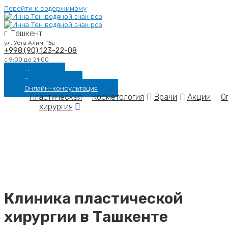
Перейти к содержимому
г. Ташкент
ул. Уста Алим, 15а
+998 (90) 123-22-08
с 9:00 до 21:00
Прайс
Записаться
Онлайн-консультация
Пластическая
Косметология
Врачи
Акции
О
хирургия
Клиника пластической
хирургии в Ташкенте